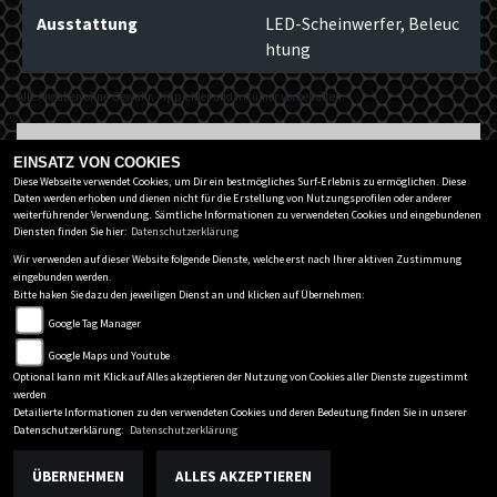
Ausstattung
LED-Scheinwerfer, Beleuc
htung
Alle Angaben ohne Gewähr. Tippfehler und Irrtümer vorbehalten.
Zurück zur Übersicht
EINSATZ VON COOKIES
Diese Webseite verwendet Cookies, um Dir ein bestmögliches Surf-Erlebnis zu ermöglichen. Diese
Daten werden erhoben und dienen nicht für die Erstellung von Nutzungsprofilen oder anderer
weiterführender Verwendung. Sämtliche Informationen zu verwendeten Cookies und eingebundenen
ZWEIRAD UNTERBERGER GMBH
Diensten finden Sie hier:
Datenschutzerklärung
Salzburger Str. 54
-
4820 Bad Ischl
-
06132 / 25547
Wir verwenden auf dieser Website folgende Dienste, welche erst nach Ihrer aktiven Zustimmung
eingebunden werden.
Bitte haken Sie dazu den jeweiligen Dienst an und klicken auf Übernehmen:
Datenschutzbestimmungen
Google Tag Manager
Impressum
Google Maps und Youtube
AGB
Optional kann mit Klick auf Alles akzeptieren der Nutzung von Cookies aller Dienste zugestimmt
Disclaimer
werden
Detailierte Informationen zu den verwendeten Cookies und deren Bedeutung finden Sie in unserer
powered by 1000PS
Datenschutzerklärung:
Datenschutzerklärung
ÜBERNEHMEN
ALLES AKZEPTIEREN