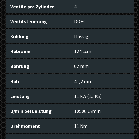
Ventile pro Zylinder
4
Ventilsteuerung
DOHC
Kühlung
flüssig
Hubraum
124 ccm
Bohrung
62 mm
Hub
41,2 mm
Leistung
11 kW (15 PS)
U/min bei Leistung
10500 U/min
Drehmoment
11 Nm