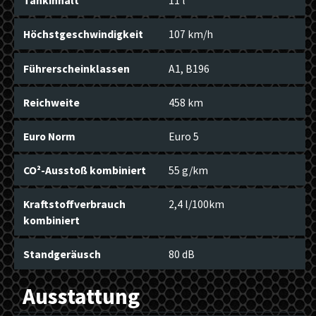
Tankinhalt
11 l
Höchstgeschwindigkeit
107 km/h
Führerscheinklassen
A1, B196
Reichweite
458 km
Euro Norm
Euro 5
CO²-Ausstoß kombiniert
55 g/km
Kraftstoffverbrauch
2,4 l/100km
kombiniert
Standgeräusch
80 dB
Ausstattung