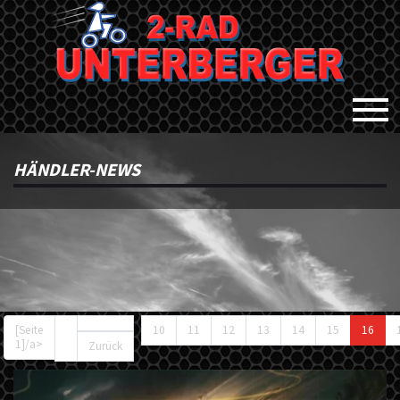
HÄNDLER-NEWS
...
[Seite
10
11
12
13
14
15
16
1]/a>
Zurück