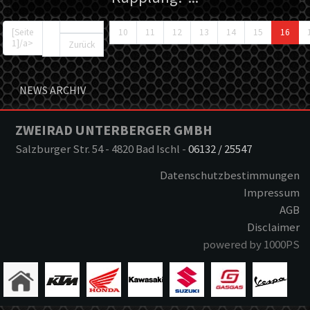
...
[Seite
10
11
12
13
14
15
16
1]/a>
Zurück
NEWS ARCHIV
ZWEIRAD UNTERBERGER GMBH
Salzburger Str. 54
-
4820 Bad Ischl
-
06132 / 25547
Datenschutzbestimmungen
Impressum
AGB
Disclaimer
powered by 1000PS